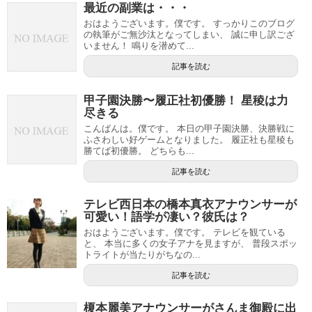
最近の副業は・・・
おはようございます。僕です。 すっかりこのブログ
の執筆がご無沙汰となってしまい、 誠に申し訳ござ
いません！ 鳴りを潜めて...
記事を読む
甲子園決勝〜履正社初優勝！ 星稜は力
尽きる
こんばんは。僕です。 本日の甲子園決勝、決勝戦に
ふさわしい好ゲームとなりました。 履正社も星稜も
勝てば初優勝。 どちらも...
記事を読む
テレビ西日本の橋本真衣アナウンサーが
可愛い！語学が凄い？彼氏は？
おはようございます。僕です。 テレビを観ている
と、 本当に多くの女子アナを見ますが、 普段スポッ
トライトが当たりがちなの...
記事を読む
榎本麗美アナウンサーがさんま御殿に出