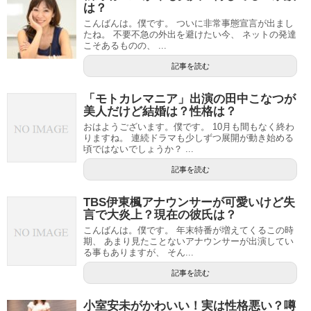
は？
こんばんは。僕です。 ついに非常事態宣言が出まし
たね。 不要不急の外出を避けたい今、 ネットの発達
こそあるものの、 ...
記事を読む
「モトカレマニア」出演の田中こなつが
美人だけど結婚は？性格は？
おはようございます。僕です。 10月も間もなく終わ
りますね。 連続ドラマも少しずつ展開が動き始める
頃ではないでしょうか？ ...
記事を読む
TBS伊東楓アナウンサーが可愛いけど失
言で大炎上？現在の彼氏は？
こんばんは。僕です。 年末特番が増えてくるこの時
期、 あまり見たことないアナウンサーが出演してい
る事もありますが、 そん...
記事を読む
小室安未がかわいい！実は性格悪い？噂