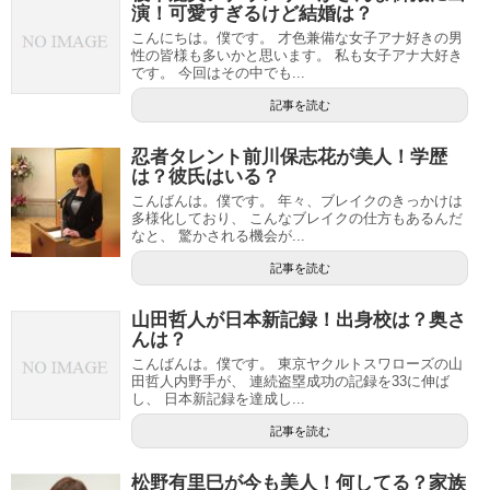
演！可愛すぎるけど結婚は？
こんにちは。僕です。 才色兼備な女子アナ好きの男
性の皆様も多いかと思います。 私も女子アナ大好き
です。 今回はその中でも...
記事を読む
忍者タレント前川保志花が美人！学歴
は？彼氏はいる？
こんばんは。僕です。 年々、ブレイクのきっかけは
多様化しており、 こんなブレイクの仕方もあるんだ
なと、 驚かされる機会が...
記事を読む
山田哲人が日本新記録！出身校は？奥さ
んは？
こんばんは。僕です。 東京ヤクルトスワローズの山
田哲人内野手が、 連続盗塁成功の記録を33に伸ば
し、 日本新記録を達成し...
記事を読む
松野有里巳が今も美人！何してる？家族