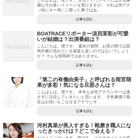
こんばんは。僕です。 女性アナウンサーには才色兼
備な方が多いイメージを受けますが、 それは局アナ
（特にキー局）に限った事ではあ...
記事を読む
BOATRACEリポーター須貝茉彩が可愛
いが結婚は？出演番組は？
こんにちは。僕です。 週末の昼間、お茶の間では競
馬中継が流れている家庭も多いのではないでしょう
か？ そんな競馬程ではありません...
記事を読む
「第二の有働由美子」と呼ばれる雨宮萌
果が多彩！気になる旦那さんは？
こんばんは。僕です。 本年も女性アナウンサーは逃
さずに注目していきたいと思います。 才色兼備で最
近はお笑いもこなせるアナウンサ...
記事を読む
河村真菜が美人すぎる！靴磨き職人にな
ったきっかけは？どこで会える？
おはようございます。僕です。 コロナウイルスの恐