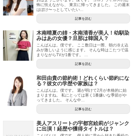
怖に怯えながら、 東京に帰ってきました。 この週末
はぼけ〜っとしていたい...
記事を読む
木南晴夏の姉・木南清香が美人！幼馴染
みはあの女優？旦那は韓国人？
こんばんは。僕です。 ここ数日は一際、朝の冷え込
みが激しいように感じます。 そんな時はこたつで温
まりながらTVが1番です。 ...
記事を読む
和田由貴の節約術！どれくらい節約にな
る？彼女の学歴や家族は？
こんばんは。僕です。 週が明けて2月が本格的に始
まりますね。 私にとっては寒く1番嫌いな季節がや
ってきました。 そんな中...
記事を読む
美人アスリートの宇都宮絵莉がジャンク
に出演！経歴や獲得タイトルは？
こんばんは。僕です。 個人的に昔から好きな番組の