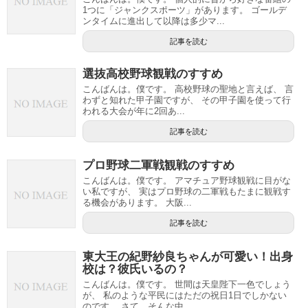
1つに「ジャンクスポーツ」があります。 ゴールデ
ンタイムに進出して以降は多少マ...
記事を読む
選抜高校野球観戦のすすめ
こんばんは。僕です。 高校野球の聖地と言えば、 言
わずと知れた甲子園ですが、 その甲子園を使って行
われる大会が年に2回あ...
記事を読む
プロ野球二軍戦観戦のすすめ
こんばんは。僕です。 アマチュア野球観戦に目がな
い私ですが、 実はプロ野球の二軍戦もたまに観戦す
る機会があります。 大阪...
記事を読む
東大王の紀野紗良ちゃんが可愛い！出身
校は？彼氏いるの？
こんばんは。僕です。 世間は天皇陛下一色でしょう
が、 私のような平民にはただの祝日1日でしかない
のです。 さて、そんな中...