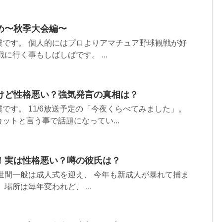
め〜秋季大会編〜
僕です。 個人的にはプロよりアマチュア野球観戦が好
に行く事もしばしばです。 ...
けど性格悪い？強気発言の真相は？
です。 11/6放送予定の「今夜くらべてみました」。
ットと言う事で話題になってい...
！実は性格悪い？噂の彼氏は？
世間一般は成人式を迎え、 今年も新成人が暴れて捕ま
場所は毎年変われど、 ...