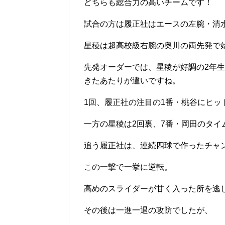
どちらも総合力の高いチームです！
試合の方は履正社はエースの左腕・清
星稜は超高校級右腕の奥川の両先発で
先発オーダーでは、星稜が好調の2年
きたあたりが違いですね。
1回、履正社の注目の1番・桃谷にヒッ
一方の星稜は2回裏、7番・岡田のタイ
追う履正社は、連続四球で作ったチャ
この一撃で一挙に逆転。
高めのスライダーが甘く入った所を逃
その後は一進一退の攻防でしたが、