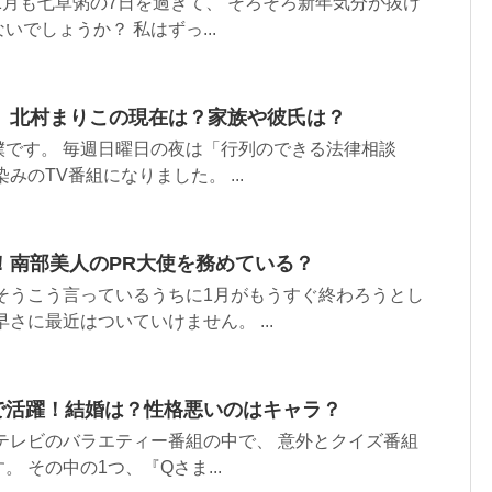
1月も七草粥の7日を過ぎて、 そろそろ新年気分が抜け
でしょうか？ 私はずっ...
、北村まりこの現在は？家族や彼氏は？
僕です。 毎週日曜日の夜は「行列のできる法律相談
みのTV番組になりました。 ...
！南部美人のPR大使を務めている？
そうこう言っているうちに1月がもうすぐ終わろうとし
さに最近はついていけません。 ...
で活躍！結婚は？性格悪いのはキャラ？
テレビのバラエティー番組の中で、 意外とクイズ番組
 その中の1つ、『Qさま...