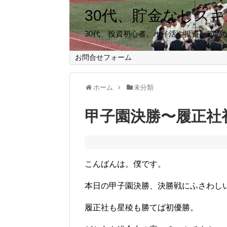
30代、貯金なしス
30代、投資初心者。ポイ活や投資、節約
お問合せフォーム
ホーム
未分類
甲子園決勝〜履正社
こんばんは。僕です。
本日の甲子園決勝、決勝戦にふさわし
履正社も星稜も勝てば初優勝。