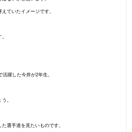
冴えていたイメージです。
、
す。
で活躍した今井が2年生。
ょう。
した選手達を見たいものです。