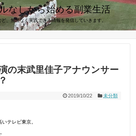
キルなしから始める副業生活
など、無理なく実践できる情報を発信していきます。
演の末武里佳子アナウンサー
？
2019/10/22
未分類
高いテレビ東京。
す。