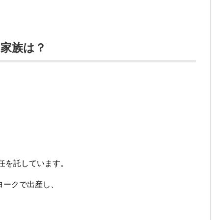
の家族は？
。
、
後任を託しています。
ヨークで出産し、