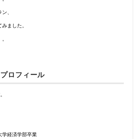
ラン、
てみました。
」。
のプロフィール
歳。
大学経済学部卒業