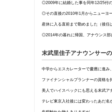
◎2009年に結婚した事を同年12/25
◎その直後の2010年1月からニューヨ
産休に入る直前まで勤めました（後任
◎2014年の暮れに帰国、アナウンス
末武里佳子アナウンサー
中学からエスカレーターで慶應に進み
ファイナンシャルプランナーの資格を
美人でハイスペックにも思える末武ア
テレビ東京入社後には変わったあだ名
先程触れた物もありますが、