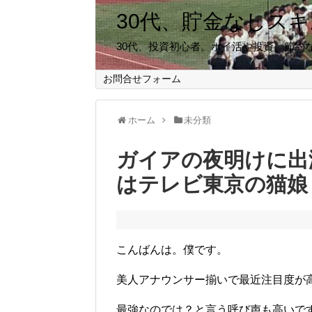
30代、貯金なしス
30代、投資初心者。ポイ活や投資、節約
お問合せフォーム
ホーム
未分類
ガイアの夜明けに出
はテレビ東京の猫娘
こんばんは。僕です。
美人アナウンサー揃いで最近注目度が
最強なのでは？と言う呼び声も高いで