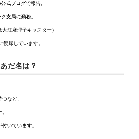
付の公式ブログで報告。
ーク支局に勤務。
は大江麻理子キャスター）
部に復帰しています。
のあだ名は？
、
持つなど、
ナ。
が付いています。