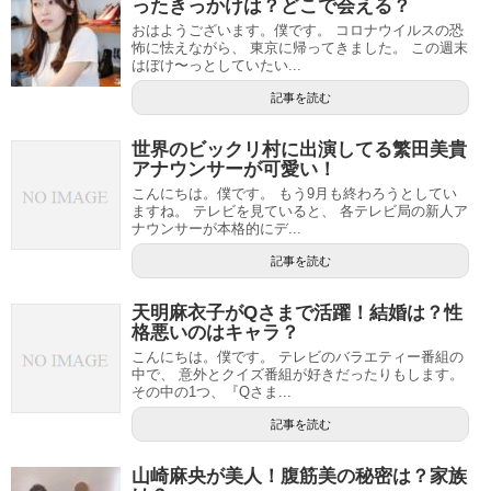
ったきっかけは？どこで会える？
おはようございます。僕です。 コロナウイルスの恐
怖に怯えながら、 東京に帰ってきました。 この週末
はぼけ〜っとしていたい...
記事を読む
世界のビックリ村に出演してる繁田美貴
アナウンサーが可愛い！
こんにちは。僕です。 もう9月も終わろうとしてい
ますね。 テレビを見ていると、 各テレビ局の新人ア
ナウンサーが本格的にデ...
記事を読む
天明麻衣子がQさまで活躍！結婚は？性
格悪いのはキャラ？
こんにちは。僕です。 テレビのバラエティー番組の
中で、 意外とクイズ番組が好きだったりもします。
その中の1つ、『Qさま...
記事を読む
山崎麻央が美人！腹筋美の秘密は？家族