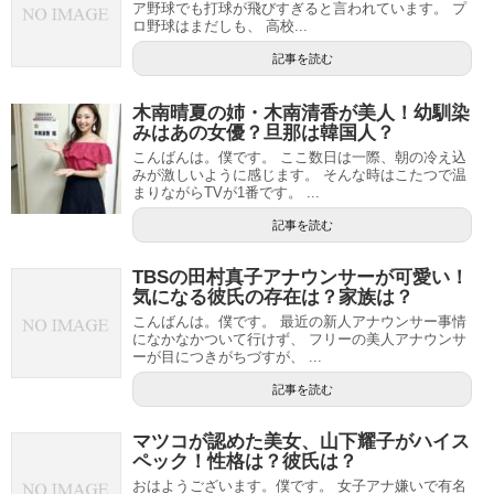
ア野球でも打球が飛びすぎると言われています。 プ
ロ野球はまだしも、 高校...
記事を読む
木南晴夏の姉・木南清香が美人！幼馴染
みはあの女優？旦那は韓国人？
こんばんは。僕です。 ここ数日は一際、朝の冷え込
みが激しいように感じます。 そんな時はこたつで温
まりながらTVが1番です。 ...
記事を読む
TBSの田村真子アナウンサーが可愛い！
気になる彼氏の存在は？家族は？
こんばんは。僕です。 最近の新人アナウンサー事情
になかなかついて行けず、 フリーの美人アナウンサ
ーが目につきがちづすが、 ...
記事を読む
マツコが認めた美女、山下耀子がハイス
ペック！性格は？彼氏は？
おはようございます。僕です。 女子アナ嫌いで有名