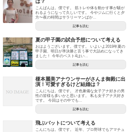
は？
こんばんは。僕です。 筋トレや体を動かす事が騒が
れるようになって久しいです。 今やジムに行くと夕
方〜夜の時間はサラリーマンばか...
記事を読む
夏の甲子園の試合予想について考える
おはようございます。僕です。 いよいよ2019年夏の
甲子園、明日が準決勝と言う事で大詰めになってき
ました！ 今年のベスト4はい...
記事を読む
榎本麗美アナウンサーがさんま御殿に出
演！可愛すぎるけど結婚は？
こんにちは。僕です。 才色兼備な女子アナ好きの男
性の皆様も多いかと思います。 私も女子アナ大好き
です。 今回はその中でも...
記事を読む
飛ぶバットについて考える
こんにちは。僕です。 近年、プロ野球でもアマチュ