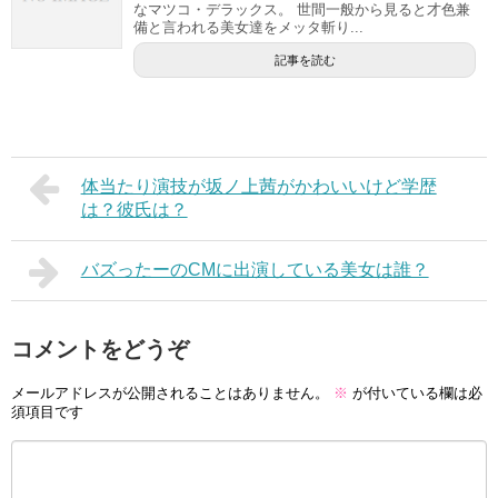
なマツコ・デラックス。 世間一般から見ると才色兼
備と言われる美女達をメッタ斬り...
記事を読む
体当たり演技が坂ノ上茜がかわいいけど学歴
は？彼氏は？
バズったーのCMに出演している美女は誰？
コメントをどうぞ
メールアドレスが公開されることはありません。
※
が付いている欄は必
須項目です