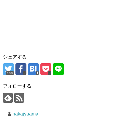
シェアする
error
0
0
フォローする
nakajyaama