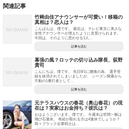
関連記事
竹﨑由佳アナウンサーが可愛い！移籍の
真相は？恋人は？
こんばんは。僕です。 最近は、テレビ東京に美人な
女性アナウンサーが増えたように見受けられます。
今回は、そのように思わせる1人...
記事を読む
幕張の風？ロッテの切り込み隊長、荻野
貴司
こんにちは。僕です。 先日9/1に腰痛の為、 選手登
録を抹消されてしまいましたが、 シーズン開幕から
不動の1番打者として...
記事を読む
元テラスハウスの春花（奥山春花）の現
在は？実家はお金持ち？彼氏は？
おはようございます。僕です。 今週末は世間一般は
飛び石連休。 有給が取れる方は4連休でしょうか？
我々ブラック企業戦士は...