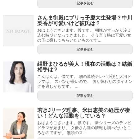
記事を読む
さんま御殿にブリっ子慶大生登場？中川
梨香が可愛いけど彼氏は？
おはようございます。僕です。 朝晩がすっかり冷え
込む時期となってきました。 そう言う時は可愛い女
の子に癒してもらいたいものです...
記事を読む
紺野まひるが美人！現在の活動は？結婚
相手は？
こんばんは。僕です。 朝の連続テレビ小説と大河ド
ラマは、 スパンが長いので、 切り替わりのタイミン
グを逃しがちです。 ...
記事を読む
若きJリーグ理事、米田恵美の経歴が凄
い！どんな活動をしている？
おはようございます。僕です。 新シリーズのテレビ
ドラマが始まり、 女優さん達の情報も調べたいとこ
ろなのですが、 無類のス...