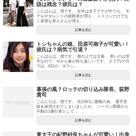
語は残念？彼氏は？
こんばんは。僕です。 近年は女子アナの中でも、 モ
デルやタレントの経験者が増え、 ミスコンだけでな
く多様な美人さんが増え...
記事を読む
トシちゃんの娘、田原可南子が可愛い！
彼氏は？病気で引退？
こんばんは。僕です。 暦の上では立春。 寒いのは苦
手なので、今から春が待ち遠しいです。 さてTVの方
では、6日の「ダウン...
記事を読む
幕張の風？ロッテの切り込み隊長、荻野
貴司
こんにちは。僕です。 先日9/1に腰痛の為、 選手登
録を抹消されてしまいましたが、 シーズン開幕から
不動の1番打者として...
記事を読む
東大王の紀野紗良ちゃんが可愛い！出身