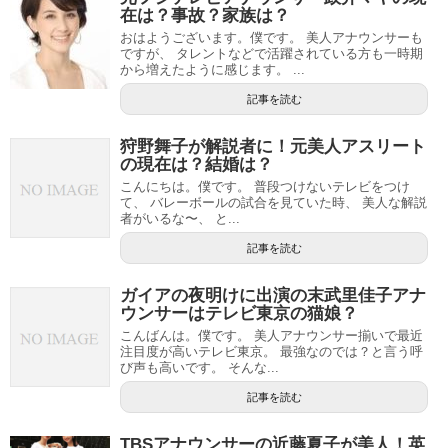
在は？事故？家族は？
おはようございます。僕です。 美人アナウンサーも
ですが、 タレントなどで活躍されている方も一時期
から増えたように感じます。 ...
記事を読む
狩野舞子が解説者に！元美人アスリート
の現在は？結婚は？
こんにちは。僕です。 普段つけないテレビをつけ
て、 バレーボールの試合を見ていた時、 美人な解説
者がいるな〜、 と...
記事を読む
ガイアの夜明けに出演の末武里佳子アナ
ウンサーはテレビ東京の猫娘？
こんばんは。僕です。 美人アナウンサー揃いで最近
注目度が高いテレビ東京。 最強なのでは？と言う呼
び声も高いです。 そんな...
記事を読む
TBSアナウンサーの近藤夏子が美人！英