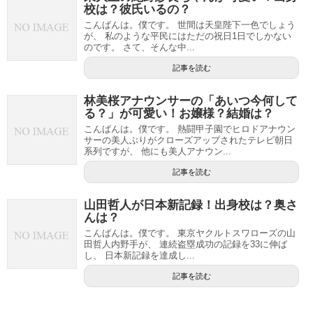
校は？彼氏いるの？
こんばんは。僕です。 世間は天皇陛下一色でしょう
が、 私のような平民にはただの祝日1日でしかない
のです。 さて、そんな中...
記事を読む
林美桜アナウンサーの「あいつ今何して
る？」が可愛い！お嬢様？結婚は？
こんばんは。僕です。 熱闘甲子園でヒロドアナウン
サーの美人ぶりがクローズアップされたテレビ朝日
系列ですが、 他にも美人アナウン...
記事を読む
山田哲人が日本新記録！出身校は？奥さ
んは？
こんばんは。僕です。 東京ヤクルトスワローズの山
田哲人内野手が、 連続盗塁成功の記録を33に伸ば
し、 日本新記録を達成し...
記事を読む