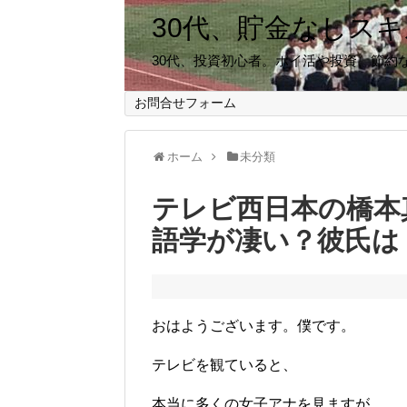
30代、貯金なしス
30代、投資初心者。ポイ活や投資、節約
お問合せフォーム
ホーム
未分類
テレビ西日本の橋本
語学が凄い？彼氏は
おはようございます。僕です。
テレビを観ていると、
本当に多くの女子アナを見ますが、