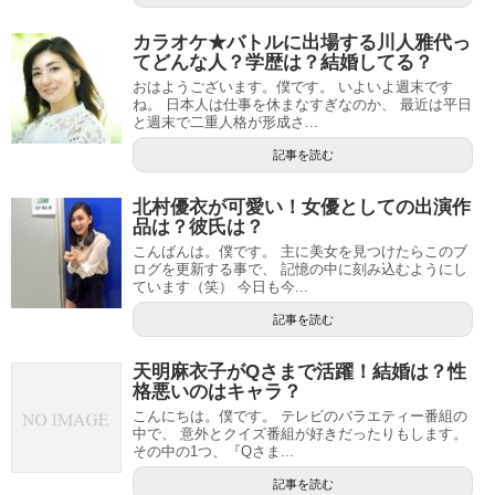
カラオケ★バトルに出場する川人雅代っ
てどんな人？学歴は？結婚してる？
おはようございます。僕です。 いよいよ週末です
ね。 日本人は仕事を休まなすぎなのか、 最近は平日
と週末で二重人格が形成さ...
記事を読む
北村優衣が可愛い！女優としての出演作
品は？彼氏は？
こんばんは。僕です。 主に美女を見つけたらこのブ
ログを更新する事で、 記憶の中に刻み込むようにし
ています（笑） 今日も今...
記事を読む
天明麻衣子がQさまで活躍！結婚は？性
格悪いのはキャラ？
こんにちは。僕です。 テレビのバラエティー番組の
中で、 意外とクイズ番組が好きだったりもします。
その中の1つ、『Qさま...
記事を読む