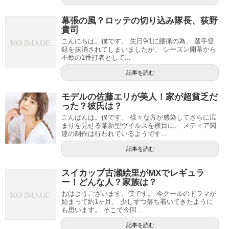
幕張の風？ロッテの切り込み隊長、荻野
貴司
こんにちは。僕です。 先日9/1に腰痛の為、 選手登
録を抹消されてしまいましたが、 シーズン開幕から
不動の1番打者として...
記事を読む
モデルの佐藤エリが美人！家が超貧乏だ
った？彼氏は？
こんばんは。僕です。 様々な方が感染してさらに広
まりを見せる某新型ウイルスを横目に、 メディア関
連の制作は行われているようです...
記事を読む
スイカップ古瀬絵里がMXでレギュラ
ー！どんな人？家族は？
おはようございます。僕です。 今クールのドラマが
始まって約1ヶ月、 少しずつ落ち着いてきたように
も思います。 そこで今回...
記事を読む