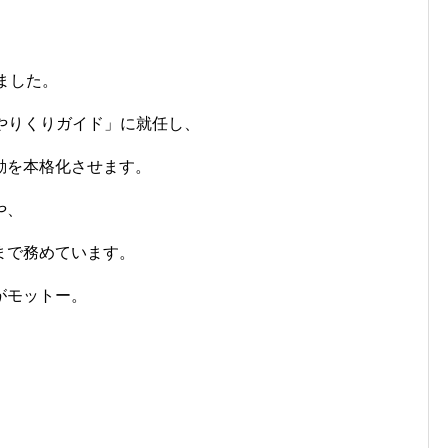
しました。
節約・やりくりガイド」に就任し、
動を本格化させます。
や、
まで務めています。
がモットー。
、