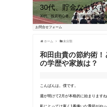
30代、貯金なしス
30代、投資初心者。ポイ活や投資、節約
お問合せフォーム
ホーム
未分類
和田由貴の節約術！
の学歴や家族は？
こんばんは。僕です。
週が明けて2月が本格的に始まります
私にとっては寒く1番嫌いな季節がや