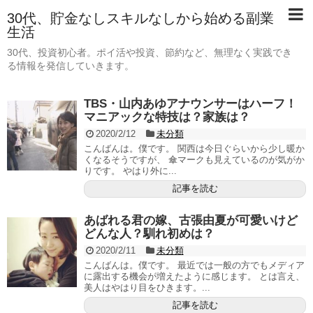
30代、貯金なしスキルなしから始める副業
生活
30代、投資初心者。ポイ活や投資、節約など、無理なく実践でき
る情報を発信していきます。
TBS・山内あゆアナウンサーはハーフ！
マニアックな特技は？家族は？
2020/2/12
未分類
こんばんは。僕です。 関西は今日ぐらいから少し暖か
くなるそうですが、 傘マークも見えているのが気がか
りです。 やはり外に...
記事を読む
あばれる君の嫁、古張由夏が可愛いけど
どんな人？馴れ初めは？
2020/2/11
未分類
こんばんは。僕です。 最近では一般の方でもメディア
に露出する機会が増えたように感じます。 とは言え、
美人はやはり目をひきます。...
記事を読む