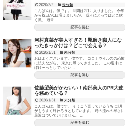
2020/2/2
未分類
こんばんは。僕です。 世間は2月に入りました。 今年
から祝日が1日増えましたが、 我々にとってはどこ吹
く風、 通常...
記事を読む
河村真菜が美人すぎる！靴磨き職人にな
ったきっかけは？どこで会える？
2020/1/31
未分類
おはようございます。僕です。 コロナウイルスの恐怖
に怯えながら、 東京に帰ってきました。 この週末は
ぼけ〜っとしていたい...
記事を読む
佐藤望美がかわいい！南部美人のPR大使
を務めている？
2020/1/31
未分類
こんばんは。僕です。 そうこう言っているうちに1月
がもうすぐ終わろうとしています。 時の流れの早さに
最近はついていけません。 ...
記事を読む