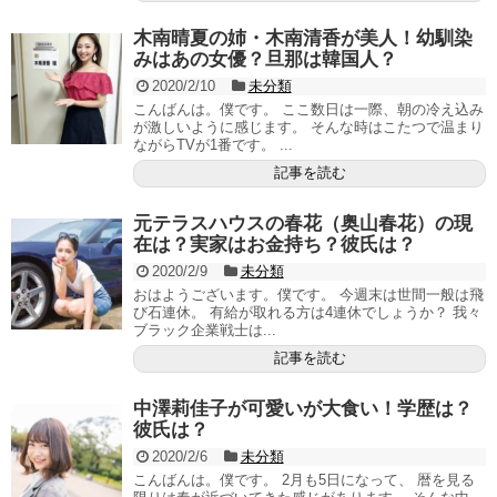
木南晴夏の姉・木南清香が美人！幼馴染
みはあの女優？旦那は韓国人？
2020/2/10
未分類
こんばんは。僕です。 ここ数日は一際、朝の冷え込み
が激しいように感じます。 そんな時はこたつで温まり
ながらTVが1番です。 ...
記事を読む
元テラスハウスの春花（奥山春花）の現
在は？実家はお金持ち？彼氏は？
2020/2/9
未分類
おはようございます。僕です。 今週末は世間一般は飛
び石連休。 有給が取れる方は4連休でしょうか？ 我々
ブラック企業戦士は...
記事を読む
中澤莉佳子が可愛いが大食い！学歴は？
彼氏は？
2020/2/6
未分類
こんばんは。僕です。 2月も5日になって、 暦を見る