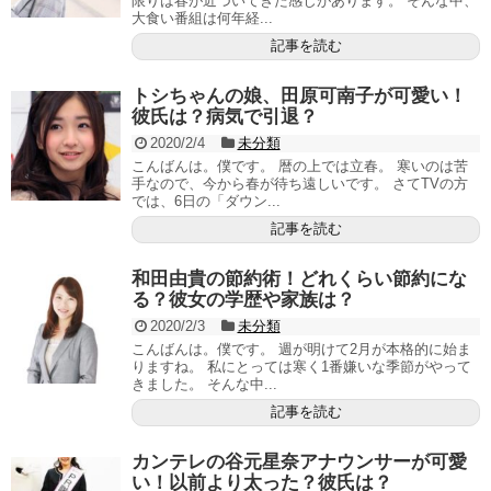
限りは春が近づいてきた感じがあります。 そんな中、
大食い番組は何年経...
記事を読む
トシちゃんの娘、田原可南子が可愛い！
彼氏は？病気で引退？
2020/2/4
未分類
こんばんは。僕です。 暦の上では立春。 寒いのは苦
手なので、今から春が待ち遠しいです。 さてTVの方
では、6日の「ダウン...
記事を読む
和田由貴の節約術！どれくらい節約にな
る？彼女の学歴や家族は？
2020/2/3
未分類
こんばんは。僕です。 週が明けて2月が本格的に始ま
りますね。 私にとっては寒く1番嫌いな季節がやって
きました。 そんな中...
記事を読む
カンテレの谷元星奈アナウンサーが可愛
い！以前より太った？彼氏は？