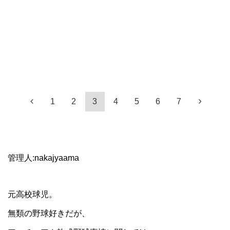
1
2
3
4
5
6
7
管理人:nakajyaama
元高校球児。
無類の野球好きだが、